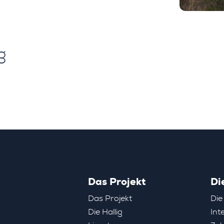
g
Das Projekt
Di
Das Projekt
Die
Die Hallig
Int