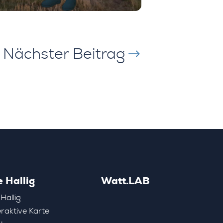
Nächster Beitrag
$
e Hallig
Watt.LAB
 Hallig
eraktive Karte